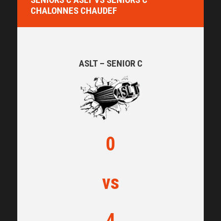
CHALONNES CHAUDEF
ASLT – SENIOR C
0
vs
4