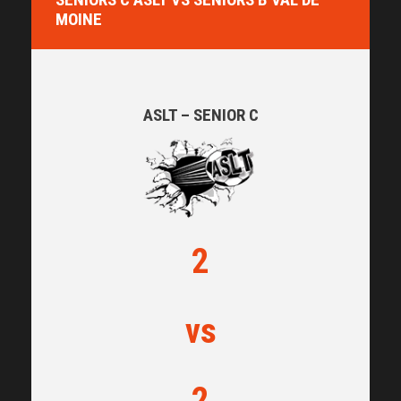
MOINE
ASLT – SENIOR C
2
vs
2