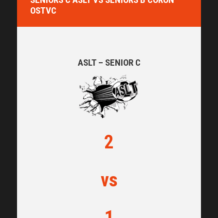
OSTVC
ASLT – SENIOR C
2
vs
1