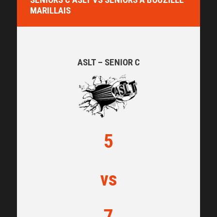
MARILLAIS
ASLT – SENIOR C
5
vs
7