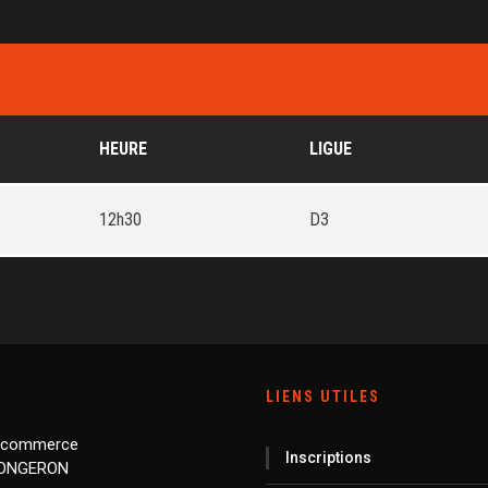
HEURE
LIGUE
12h30
D3
LIENS UTILES
 commerce
Inscriptions
LONGERON