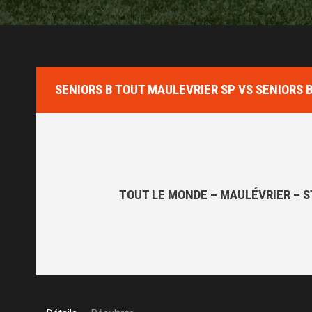
SENIORS B TOUT MAULEVRIER SP VS SENIORS B
TOUT LE MONDE – MAULÉVRIER – S