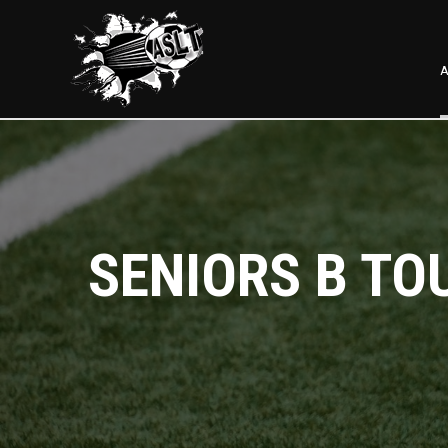
A
SENIORS B TO