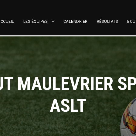
CCUEIL
LES ÉQUIPES
CALENDRIER
RÉSULTATS
BOU
UT MAULEVRIER SP
ASLT