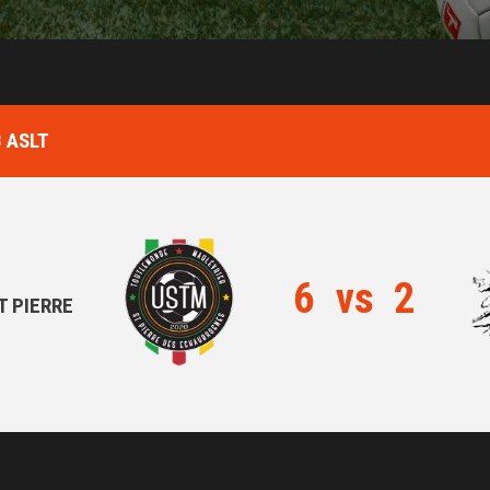
 ASLT
6
vs
2
T PIERRE