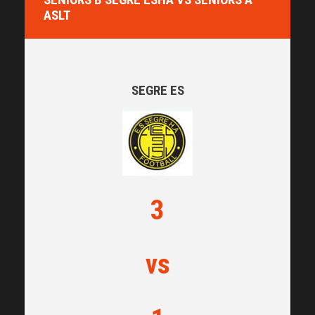
ASLT
SEGRE ES
3
vs