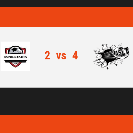
2
vs
4