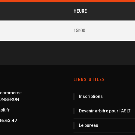
HEURE
15h00
LIENS UTILES
 commerce
Inscriptions
LONGERON
lt.fr
Devenir arbitre pour l’ASLT
46.63.47
Le bureau