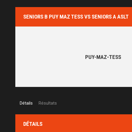
SENIORS B PUY MAZ TESS VS SENIORS A ASLT
PUY-MAZ-TESS
Détails
Résultats
DÉTAILS