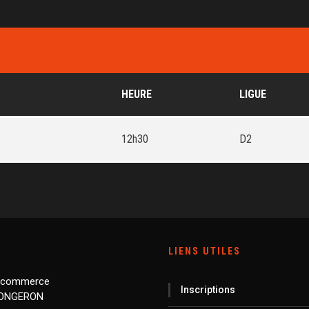
HEURE
LIGUE
12h30
D2
LIENS UTILES
 commerce
Inscriptions
LONGERON