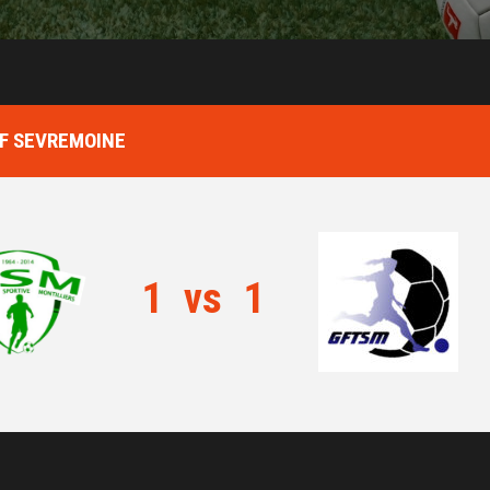
GF SEVREMOINE
1
vs
1