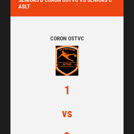
ASLT
CORON OSTVC
1
vs