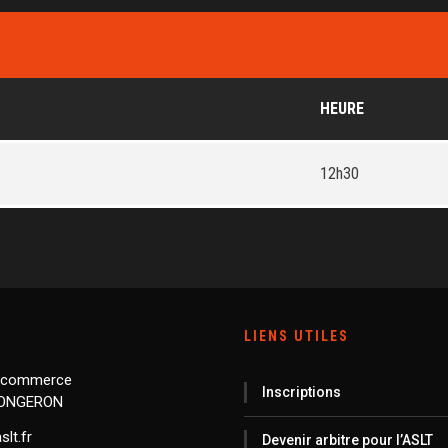
HEURE
12h30
LIENS UTILES
 commerce
Inscriptions
LONGERON
lt.fr
Devenir arbitre pour l’ASLT