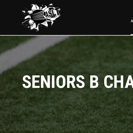
A
SENIORS B CH