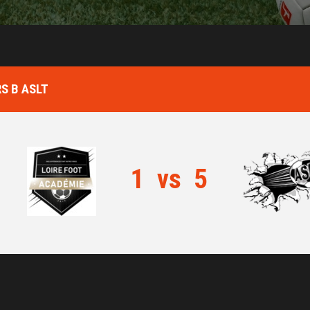
S B ASLT
1
vs
5