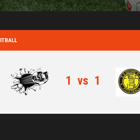
OOTBALL
1
vs
1