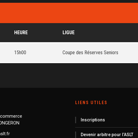
HEURE
LIGUE
15h00
Coupe des Réserves Seniors
LIENS UTILES
 commerce
Inscriptions
LONGERON
lt.fr
Devenir arbitre pour l’ASLT