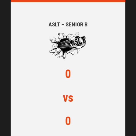
ASLT – SENIOR B
0
vs
0