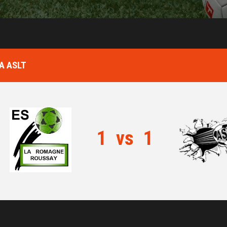
A ASLT
1
vs
1