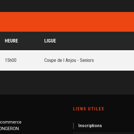
HEURE
LIGUE
15h00
Coupe de l Anjou - Seniors
LIENS UTILES
 commerce
Inscriptions
LONGERON