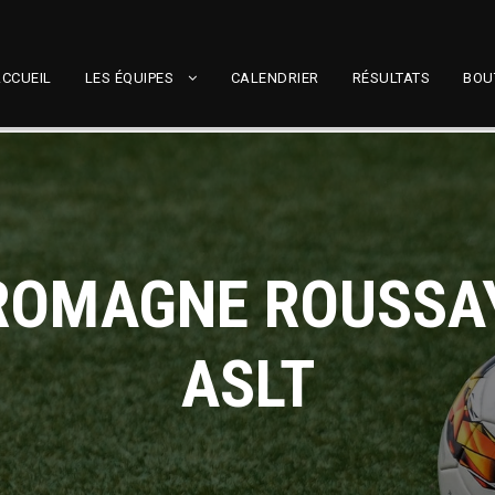
CCUEIL
LES ÉQUIPES
CALENDRIER
RÉSULTATS
BOU
 ROMAGNE ROUSSAY
ASLT