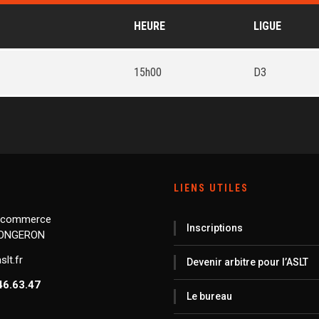
HEURE
LIGUE
15h00
D3
LIENS UTILES
 commerce
Inscriptions
LONGERON
lt.fr
Devenir arbitre pour l’ASLT
46.63.47
Le bureau