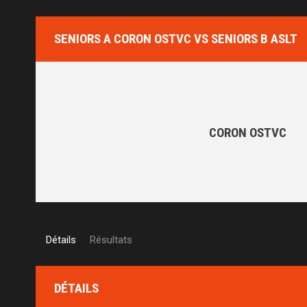
SENIORS A CORON OSTVC VS SENIORS B ASLT
CORON OSTVC
Détails
Résultats
DÉTAILS