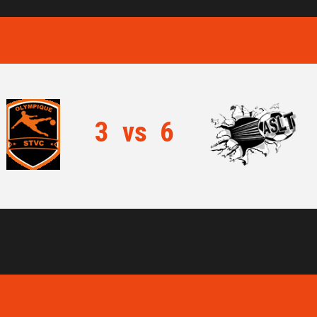
3
vs
6