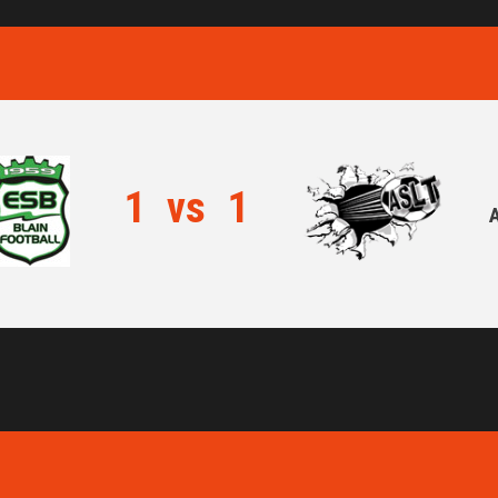
1
vs
1