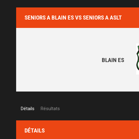
SENIORS A BLAIN ES VS SENIORS A ASLT
BLAIN ES
Détails
Résultats
DÉTAILS