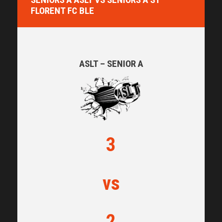
FLORENT FC BLE
ASLT – SENIOR A
3
vs
2