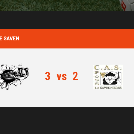
RE SAVEN
3
vs
2