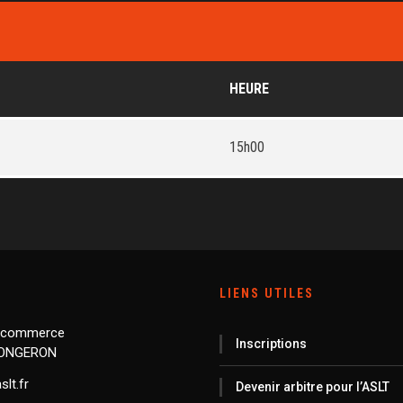
HEURE
15h00
LIENS UTILES
 commerce
Inscriptions
LONGERON
lt.fr
Devenir arbitre pour l’ASLT