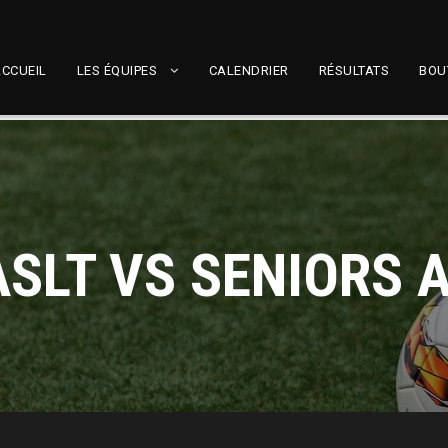
CCUEIL
LES ÉQUIPES
CALENDRIER
RÉSULTATS
BOU
ASLT VS SENIORS A