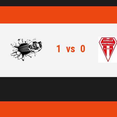
1
vs
0