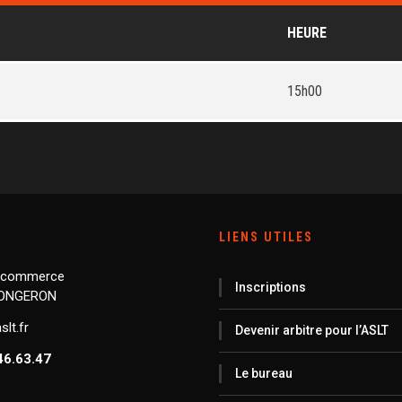
HEURE
15h00
LIENS UTILES
 commerce
Inscriptions
LONGERON
lt.fr
Devenir arbitre pour l’ASLT
46.63.47
Le bureau