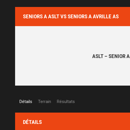
SENIORS A ASLT VS SENIORS A AVRILLE AS
ASLT – SENIOR A
Détails
Terrain
Résultats
DÉTAILS