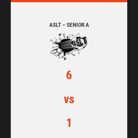
ASLT – SENIOR A
6
vs
1