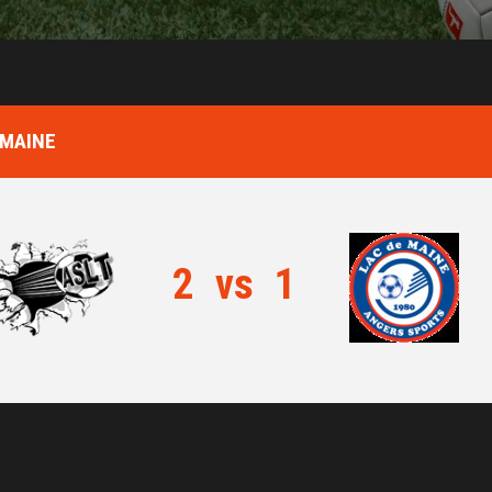
 MAINE
2
vs
1