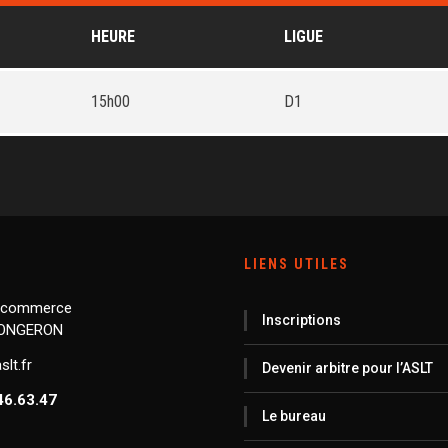
HEURE
LIGUE
15h00
D1
LIENS UTILES
 commerce
Inscriptions
LONGERON
lt.fr
Devenir arbitre pour l’ASLT
46.63.47
Le bureau