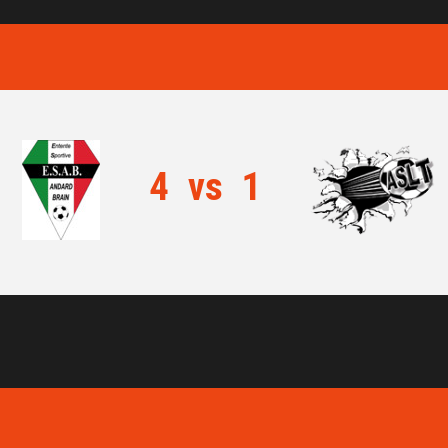
4
vs
1