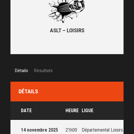
ASLT – LOISIRS
Détails
Résultats
DÉTAILS
DATE
HEURE
LIGUE
SAI
14 novembre 2025
21h00
Départemental Loisirs
202