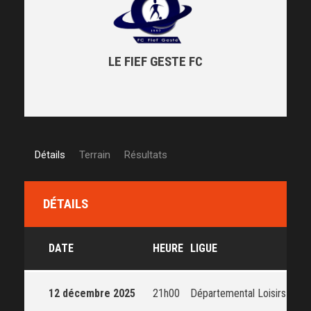
LE FIEF GESTE FC
Détails
Terrain
Résultats
DÉTAILS
DATE
HEURE
LIGUE
SAI
12 décembre 2025
21h00
Départemental Loisirs
202