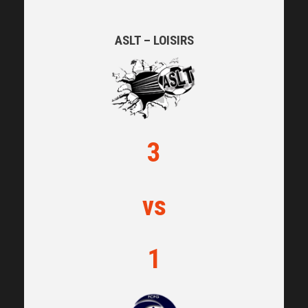
ASLT – LOISIRS
3
vs
1